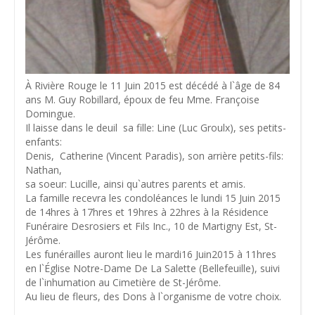
À Rivière Rouge le 11 Juin 2015 est décédé à l`âge de 84
ans M. Guy Robillard, époux de feu Mme. Françoise
Domingue.
Il laisse dans le deuil sa fille: Line (Luc Groulx), ses petits-
enfants:
Denis, Catherine (Vincent Paradis), son arrière petits-fils:
Nathan,
sa soeur: Lucille, ainsi qu`autres parents et amis.
La famille recevra les condoléances le lundi 15 Juin 2015
de 14hres à 17hres et 19hres à 22hres à la Résidence
Funéraire Desrosiers et Fils Inc., 10 de Martigny Est, St-
Jérôme.
Les funérailles auront lieu le mardi16 Juin2015 à 11hres
en l`Église Notre-Dame De La Salette (Bellefeuille), suivi
de l`inhumation au Cimetière de St-Jérôme.
Au lieu de fleurs, des Dons à l`organisme de votre choix.