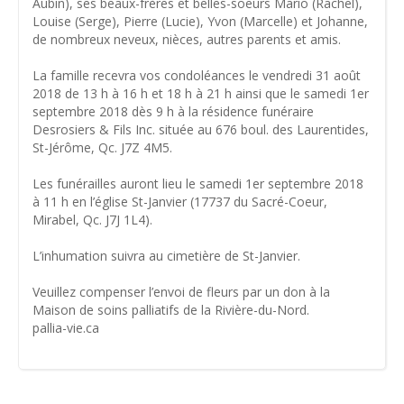
Aubin), ses beaux-frères et belles-soeurs Mario (Rachel),
Louise (Serge), Pierre (Lucie), Yvon (Marcelle) et Johanne,
de nombreux neveux, nièces, autres parents et amis.
La famille recevra vos condoléances le vendredi 31 août
2018 de 13 h à 16 h et 18 h à 21 h ainsi que le samedi 1er
septembre 2018 dès 9 h à la résidence funéraire
Desrosiers & Fils Inc. située au 676 boul. des Laurentides,
St-Jérôme, Qc. J7Z 4M5.
Les funérailles auront lieu le samedi 1er septembre 2018
à 11 h en l’église St-Janvier (17737 du Sacré-Coeur,
Mirabel, Qc. J7J 1L4).
L’inhumation suivra au cimetière de St-Janvier.
Veuillez compenser l’envoi de fleurs par un don à la
Maison de soins palliatifs de la Rivière-du-Nord.
pallia-vie.ca