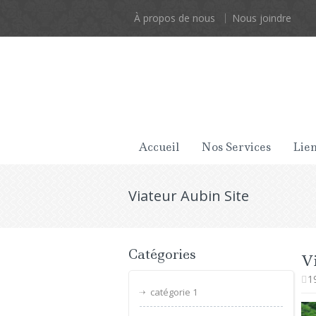
À propos de nous
Nous joindre
Accueil
Nos Services
Lien
Viateur Aubin Site
Catégories
Vi
1
catégorie 1