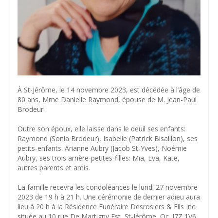
À St-Jérôme, le 14 novembre 2023, est décédée à l’âge de
80 ans, Mme Danielle Raymond, épouse de M. Jean-Paul
Brodeur.
Outre son époux, elle laisse dans le deuil ses enfants:
Raymond (Sonia Brodeur), Isabelle (Patrick Bisaillon), ses
petits-enfants: Arianne Aubry (Jacob St-Yves), Noémie
Aubry, ses trois arrière-petites-filles: Mia, Eva, Kate,
autres parents et amis.
La famille recevra les condoléances le lundi 27 novembre
2023 de 19 h à 21 h. Une cérémonie de dernier adieu aura
lieu à 20 h à la Résidence Funéraire Desrosiers & Fils Inc.
située au 10 rue De Martigny Est, St-Jérôme, Qc. J7Z 1V6.