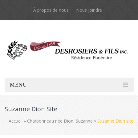
À propos de nous
Nous joindre
MENU
Suzanne Dion Site
Accueil
»
Charbonneau née Dion, Suzanne
»
Suzanne Dion site