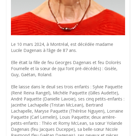
Le 10 mars 2024, à Montréal, est décédée madame
Lucile Dagenais à l’âge de 87 ans.
Elle était la fille de feu Georges Dagenais et feu Dolorès
Fournelle et la sœur de (qui l’ont pré-décédés) : Gisèle,
Guy, Gaétan, Roland.
Elle laisse dans le deuil ses trois enfants : Sylvie Paquette
(René Reina Rangel), Michèle Paquette (Gilles Audette),
André Paquette (Danielle Lavoie), ses cinq petits-enfants :
Jacinthe Lachapelle (Tristan McLean), Bertrand
Lachapelle, Maryse Paquette (Thérèse Nguyen), Lorraine
Paquette (Carl Lemelin), Louis Paquette; deux arrière-
petits-enfants : Théo et Romy McLean, sa sœur Yolande
Dagenais (feu Jacques Duceppe), sa belle-sœur Nicole
Raymond (feu Gaétan Dagenais), ses neveux et nièces,