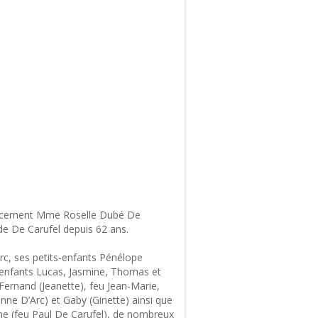
 doucement Mme Roselle Dubé De
ude De Carufel depuis 62 ans.
 Marc, ses petits-enfants Pénélope
ts-enfants Lucas, Jasmine, Thomas et
 Fernand (Jeanette), feu Jean-Marie,
anne D’Arc) et Gaby (Ginette) ainsi que
ne (feu Paul De Carufel), de nombreux