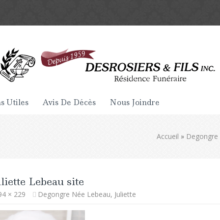
s Utiles
Avis De Décès
Nous Joindre
Accueil
»
Degongre n
liette Lebeau site
94 × 229
Degongre Née Lebeau, Juliette