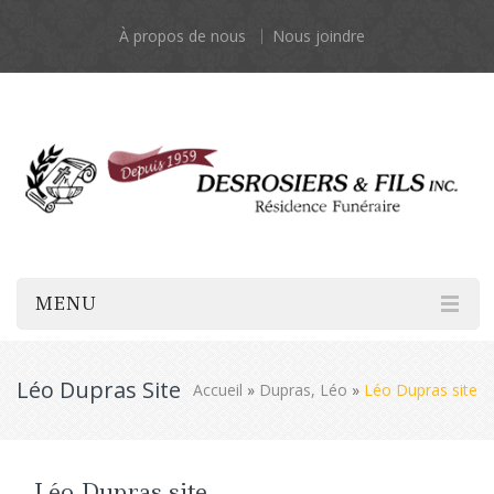
À propos de nous
Nous joindre
MENU
Léo Dupras Site
Accueil
»
Dupras, Léo
»
Léo Dupras site
Léo Dupras site