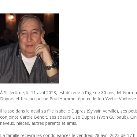
À St-Jérôme, le 11 avril 2023, est décédé à l’âge de 80 ans, M. Norm
Dupras et feu Jacqueline Prud’Homme, époux de feu Yvette Vanhove.
Il laisse dans le deuil sa fille Isabelle Dupras (Sylvain Verville), ses 
conjointe Carole Benoit, ses soeurs Lise Dupras (Yvon Guilbault), Gi
neveux, nièces, autres parents et amis.
La famille recevra les condoléances le vendredi 28 avril 2023 de 17 h