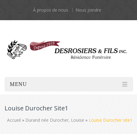
À propos de nous
Nous joindre
MENU
Louise Durocher Site1
Accueil
»
Durand née Durocher, Louise
»
Louise Durocher site1