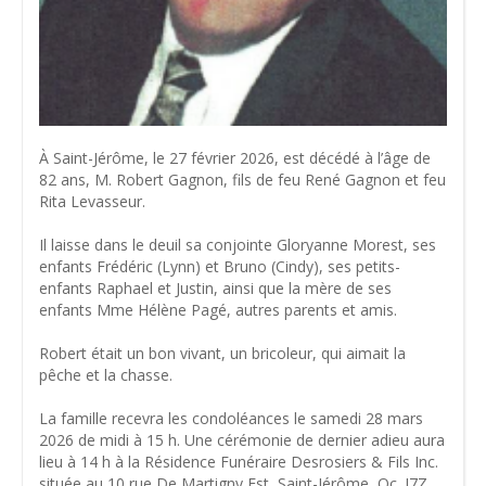
À Saint-Jérôme, le 27 février 2026, est décédé à l’âge de
82 ans, M. Robert Gagnon, fils de feu René Gagnon et feu
Rita Levasseur.
Il laisse dans le deuil sa conjointe Gloryanne Morest, ses
enfants Frédéric (Lynn) et Bruno (Cindy), ses petits-
enfants Raphael et Justin, ainsi que la mère de ses
enfants Mme Hélène Pagé, autres parents et amis.
Robert était un bon vivant, un bricoleur, qui aimait la
pêche et la chasse.
La famille recevra les condoléances le samedi 28 mars
2026 de midi à 15 h. Une cérémonie de dernier adieu aura
lieu à 14 h à la Résidence Funéraire Desrosiers & Fils Inc.
située au 10 rue De Martigny Est, Saint-Jérôme, Qc. J7Z