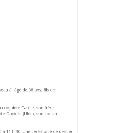
au à l’âge de 38 ans, fils de
sa conjointe Carole, son frère
e Danielle (Ulric), son cousin
30 à 11 h 30. Une cérémonie de dernier