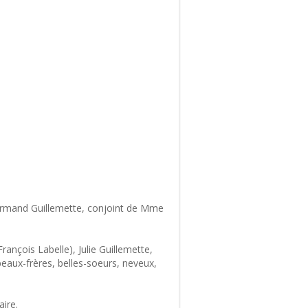
 Normand Guillemette, conjoint de Mme
François Labelle), Julie Guillemette,
 beaux-frères, belles-soeurs, neveux,
aire.