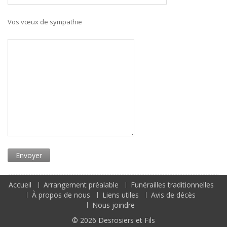
Vos vœux de sympathie
Accueil
Arrangement préalable
Funérailles traditionnelles
À propos de nous
Liens utiles
Avis de décès
Nous joindre
© 2026
Desrosiers et Fils