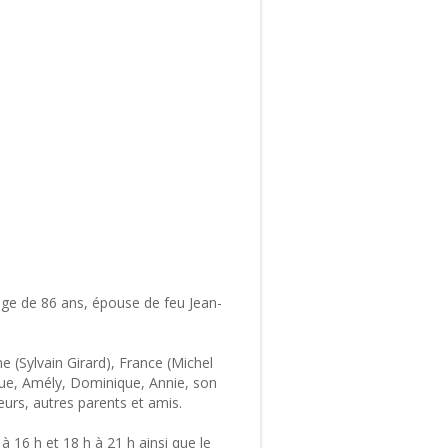
âge de 86 ans, épouse de feu Jean-
ne (Sylvain Girard), France (Michel
ique, Amély, Dominique, Annie, son
oeurs, autres parents et amis.
 16 h et 18 h à 21 h ainsi que le