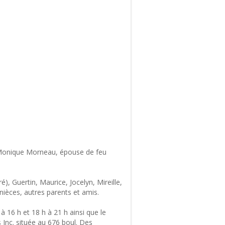
e Monique Morneau, épouse de feu
ré), Guertin, Maurice, Jocelyn, Mireille,
 nièces, autres parents et amis.
 16 h et 18 h à 21 h ainsi que le
 Inc. située au 676 boul. Des