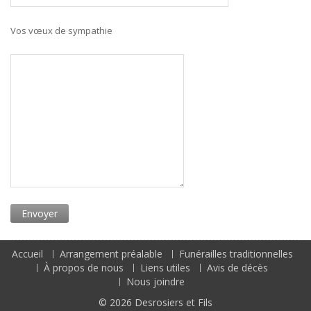
Vos vœux de sympathie
Accueil
Arrangement préalable
Funérailles traditionnelles
À propos de nous
Liens utiles
Avis de décès
Nous joindre
© 2026
Desrosiers et Fils