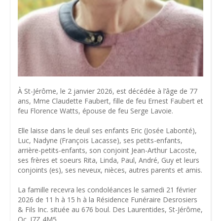
À St-Jérôme, le 2 janvier 2026, est décédée à l’âge de 77
ans, Mme Claudette Faubert, fille de feu Ernest Faubert et
feu Florence Watts, épouse de feu Serge Lavoie.
Elle laisse dans le deuil ses enfants Eric (Josée Labonté),
Luc, Nadyne (François Lacasse), ses petits-enfants,
arrière-petits-enfants, son conjoint Jean-Arthur Lacoste,
ses frères et soeurs Rita, Linda, Paul, André, Guy et leurs
conjoints (es), ses neveux, nièces, autres parents et amis.
La famille recevra les condoléances le samedi 21 février
2026 de 11 h à 15 h à la Résidence Funéraire Desrosiers
& Fils Inc. située au 676 boul. Des Laurentides, St-Jérôme,
Qc. J7Z 4M5.