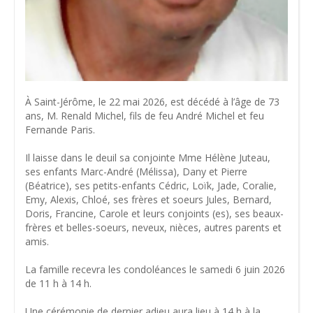
À Saint-Jérôme, le 22 mai 2026, est décédé à l’âge de 73
ans, M. Renald Michel, fils de feu André Michel et feu
Fernande Paris.
Il laisse dans le deuil sa conjointe Mme Hélène Juteau,
ses enfants Marc-André (Mélissa), Dany et Pierre
(Béatrice), ses petits-enfants Cédric, Loïk, Jade, Coralie,
Emy, Alexis, Chloé, ses frères et soeurs Jules, Bernard,
Doris, Francine, Carole et leurs conjoints (es), ses beaux-
frères et belles-soeurs, neveux, nièces, autres parents et
amis.
La famille recevra les condoléances le samedi 6 juin 2026
de 11 h à 14 h.
Une cérémonie de dernier adieu aura lieu à 14 h à la