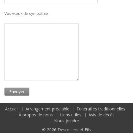
Vos vœux de sympathie
Accueil
Arrangement préalable
Funérailles traditionnelles
À propos de nous
Liens utiles
Avis de décès
Nous joindre
© 2026
Desrosiers et Fils