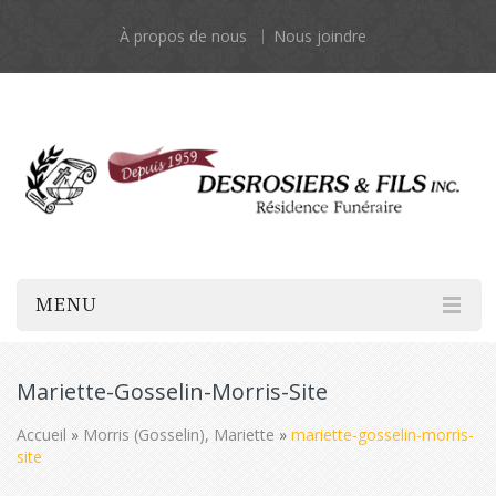
À propos de nous
Nous joindre
MENU
Mariette-Gosselin-Morris-Site
Accueil
»
Morris (Gosselin), Mariette
»
mariette-gosselin-morris-
site