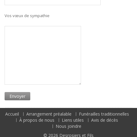
Vos vœux de sympathie
Accueil
Arrangement préalable
Funérailles traditionnelles
À propos de nous
Liens utiles
Avis de décès
Nous joindre
© 2026
Desrosiers et Fils