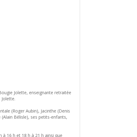
ougie Jolette, enseignante retraitée
Jolette.
antale (Roger Aubin), Jacinthe (Denis
(Alain Bélisle), ses petits-enfants,
à 16 h et 18 h à 21 h ainsi que