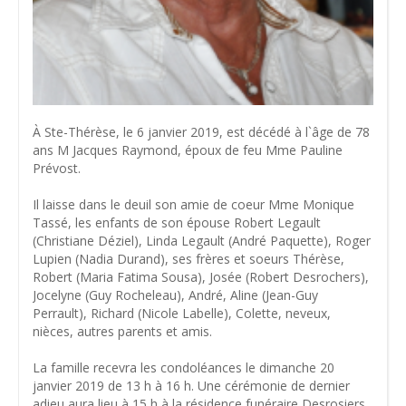
À Ste-Thérèse, le 6 janvier 2019, est décédé à l`âge de 78
ans M Jacques Raymond, époux de feu Mme Pauline
Prévost.
Il laisse dans le deuil son amie de coeur Mme Monique
Tassé, les enfants de son épouse Robert Legault
(Christiane Déziel), Linda Legault (André Paquette), Roger
Lupien (Nadia Durand), ses frères et soeurs Thérèse,
Robert (Maria Fatima Sousa), Josée (Robert Desrochers),
Jocelyne (Guy Rocheleau), André, Aline (Jean-Guy
Perrault), Richard (Nicole Labelle), Colette, neveux,
nièces, autres parents et amis.
La famille recevra les condoléances le dimanche 20
janvier 2019 de 13 h à 16 h. Une cérémonie de dernier
adieu aura lieu à 15 h à la résidence funéraire Desrosiers