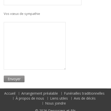
Vos vœux de sympathie
Accueil
Arrangement préalable
Funérailles traditionnelles
À propos de nous
Liens utiles
Avis de décès
Nous joindre
© 2026
Desrosiers et Fils