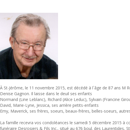
À St-Jérôme, le 11 novembre 2015, est décédé à l`âge de 87 ans M
Denise Gagnon. Il laisse dans le deuil ses enfants
Normand (Line Leblanc), Richard (Alice Leduc), Sylvain (Francine Giroux
David, Marie-Lyne, Jessica, ses arrière petits-enfants
Emy, Maverick, ses frères, soeurs, beaux-frères, belles-soeurs, autre
La famille recevra vos condoléances le samedi 5 décembre 2015 à co
funéraire Desrosiers & Fils Inc., situé au 676 boul. des Laurentides, S