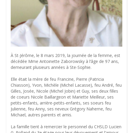
À St-Jérôme, le 8 mars 2019, la journée de la femme, est
décédée Mme Antoinette Zaborowsky à l’âge de 97 ans,
demeurant plusieurs années à Ste-Sophie.
Elle était la mère de feu Francine, Pierre (Patricia
Chiasson), Yvon, Michèle (Michel Lacasse), feu André, feu
Gilles, Josée, Nicole (Michel Jobin) et Guy, ses deux filles
de coeurs Nicole Baillargeon et Mariette Meilleur, ses
petits-enfants, arrière-petits-enfants, ses soeurs feu
Julienne, feu Anny, ses neveux Grégory Naherne, feu
Michael, autres parents et amis.
La famille tient à remercier le personnel du CHSLD Lucien
G. Rolland du 3e étage pour leur dévouement et l’amour